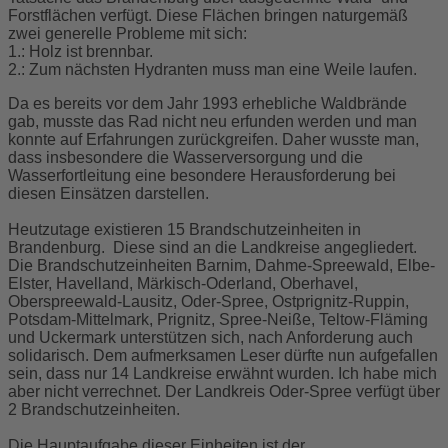
Forstflächen verfügt. Diese Flächen bringen naturgemäß
zwei generelle Probleme mit sich:
1.: Holz ist brennbar.
2.: Zum nächsten Hydranten muss man eine Weile laufen.
Da es bereits vor dem Jahr 1993 erhebliche Waldbrände
gab, musste das Rad nicht neu erfunden werden und man
konnte auf Erfahrungen zurückgreifen. Daher wusste man,
dass insbesondere die Wasserversorgung und die
Wasserfortleitung eine besondere Herausforderung bei
diesen Einsätzen darstellen.
Heutzutage existieren 15 Brandschutzeinheiten in
Brandenburg. Diese sind an die Landkreise angegliedert.
Die Brandschutzeinheiten Barnim, Dahme-Spreewald, Elbe-
Elster, Havelland, Märkisch-Oderland, Oberhavel,
Oberspreewald-Lausitz, Oder-Spree, Ostprignitz-Ruppin,
Potsdam-Mittelmark, Prignitz, Spree-Neiße, Teltow-Fläming
und Uckermark unterstützen sich, nach Anforderung auch
solidarisch. Dem aufmerksamen Leser dürfte nun aufgefallen
sein, dass nur 14 Landkreise erwähnt wurden. Ich habe mich
aber nicht verrechnet. Der Landkreis Oder-Spree verfügt über
2 Brandschutzeinheiten.
Die Hauptaufgabe dieser Einheiten ist der