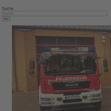
Suche
los