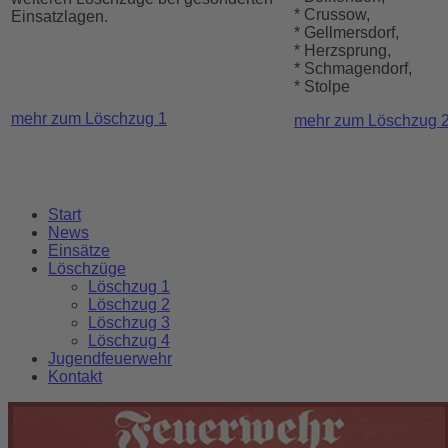
* Crussow,
Einsatzlagen.
* Gellmersdorf,
* Herzsprung,
* Schmagendorf,
* Stolpe
mehr zum Löschzug 1
mehr zum Löschzug 
Start
News
Einsätze
Löschzüge
Löschzug 1
Löschzug 2
Löschzug 3
Löschzug 4
Jugendfeuerwehr
Kontakt