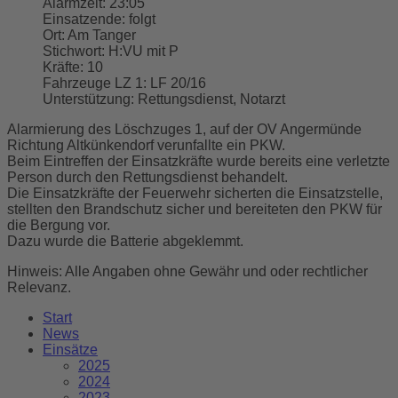
Alarmzeit:
23:05
Einsatzende:
folgt
Ort:
Am Tanger
Stichwort:
H:VU mit P
Kräfte:
10
Fahrzeuge LZ 1:
LF 20/16
Unterstützung:
Rettungsdienst, Notarzt
Alarmierung des Löschzuges 1, auf der OV Angermünde
Richtung Altkünkendorf verunfallte ein PKW.
Beim Eintreffen der Einsatzkräfte wurde bereits eine verletzte
Person durch den Rettungsdienst behandelt.
Die Einsatzkräfte der Feuerwehr sicherten die Einsatzstelle,
stellten den Brandschutz sicher und bereiteten den PKW für
die Bergung vor.
Dazu wurde die Batterie abgeklemmt.
Hinweis: Alle Angaben ohne Gewähr und oder rechtlicher
Relevanz.
Start
News
Einsätze
2025
2024
2023