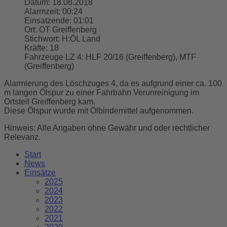
Datum:
18.08.2018
Alarmzeit:
00:24
Einsatzende:
01:01
Ort:
OT Greiffenberg
Stichwort:
H:ÖL Land
Kräfte:
18
Fahrzeuge LZ 4:
HLF 20/16 (Greiffenberg), MTF
(Greiffenberg)
Alarmierung des Löschzuges 4, da es aufgrund einer ca. 100
m langen Ölspur zu einer Fahrbahn Verunreinigung im
Ortsteil Greiffenberg kam.
Diese Ölspur wurde mit Ölbindemittel aufgenommen.
Hinweis: Alle Angaben ohne Gewähr und oder rechtlicher
Relevanz.
Start
News
Einsätze
2025
2024
2023
2022
2021