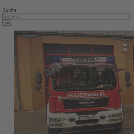
Suche
los