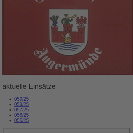
aktuelle Einsätze
059/25
058/25
057/25
056/25
055/25