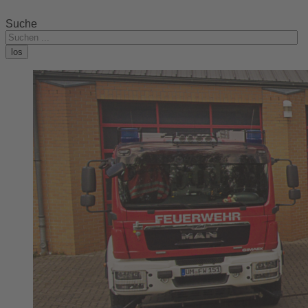
Suche
los