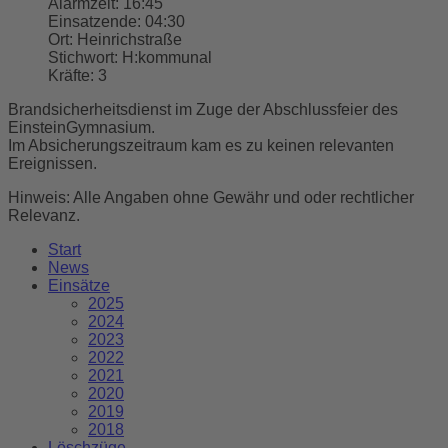
Alarmzeit:
16:45
Einsatzende:
04:30
Ort:
Heinrichstraße
Stichwort:
H:kommunal
Kräfte:
3
Brandsicherheitsdienst im Zuge der Abschlussfeier des
EinsteinGymnasium.
Im Absicherungszeitraum kam es zu keinen relevanten
Ereignissen.
Hinweis: Alle Angaben ohne Gewähr und oder rechtlicher
Relevanz.
Start
News
Einsätze
2025
2024
2023
2022
2021
2020
2019
2018
Löschzüge