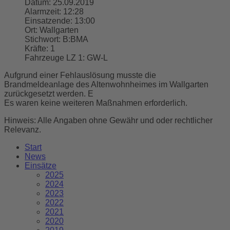
Datum:
25.09.2019
Alarmzeit:
12:28
Einsatzende:
13:00
Ort:
Wallgarten
Stichwort:
B:BMA
Kräfte:
1
Fahrzeuge LZ 1:
GW-L
Aufgrund einer Fehlauslösung musste die
Brandmeldeanlage des Altenwohnheimes im Wallgarten
zurückgesetzt werden. E
Es waren keine weiteren Maßnahmen erforderlich.
Hinweis: Alle Angaben ohne Gewähr und oder rechtlicher
Relevanz.
Start
News
Einsätze
2025
2024
2023
2022
2021
2020