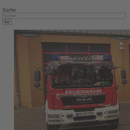
Suche
los