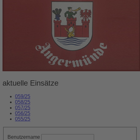
aktuelle Einsätze
059/25
058/25
057/25
056/25
055/25
Benutzername