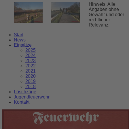
Hinweis: Alle
Angaben ohne
Gewähr und oder
rechtlicher
Relevanz.
Start
News
Einsätze
2025
2024
2023
2022
2021
2020
2019
2018
Löschzüge
Jugendfeuerwehr
Kontakt