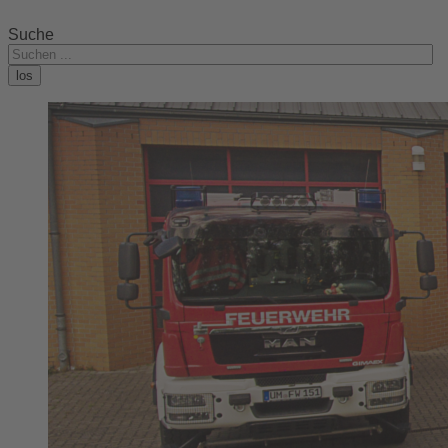
Suche
los