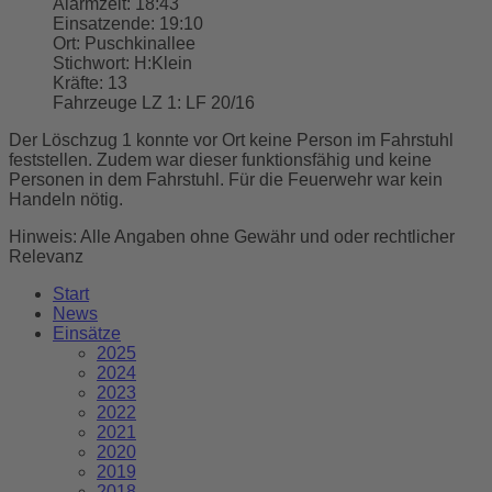
Alarmzeit:
18:43
Einsatzende:
19:10
Ort:
Puschkinallee
Stichwort:
H:Klein
Kräfte:
13
Fahrzeuge LZ 1:
LF 20/16
Der Löschzug 1 konnte vor Ort keine Person im Fahrstuhl
feststellen. Zudem war dieser funktionsfähig und keine
Personen in dem Fahrstuhl. Für die Feuerwehr war kein
Handeln nötig.
Hinweis: Alle Angaben ohne Gewähr und oder rechtlicher
Relevanz
Start
News
Einsätze
2025
2024
2023
2022
2021
2020
2019
2018