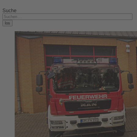
Suche
los