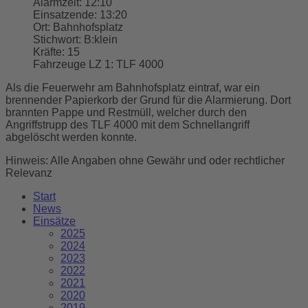
Alarmzeit:
12:10
Einsatzende:
13:20
Ort:
Bahnhofsplatz
Stichwort:
B:klein
Kräfte:
15
Fahrzeuge LZ 1:
TLF 4000
Als die Feuerwehr am Bahnhofsplatz eintraf, war ein
brennender Papierkorb der Grund für die Alarmierung. Dort
brannten Pappe und Restmüll, welcher durch den
Angriffstrupp des TLF 4000 mit dem Schnellangriff
abgelöscht werden konnte.
Hinweis: Alle Angaben ohne Gewähr und oder rechtlicher
Relevanz
Start
News
Einsätze
2025
2024
2023
2022
2021
2020
2019