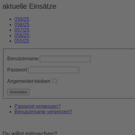
aktuelle Einsätze
059/25
058/25
057/25
056/25
055/25
Benutzername
Passwort
Angemeldet bleiben
Passwort vergessen?
Benutzername vergessen?
Du willst mitmachen?