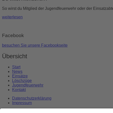
So wirst du Mitglied der Jugendfeuerwehr oder der Einsatzabte
weiterlesen
Facebook
besuchen Sie unsere Facebookseite
Übersicht
Start
News
Einsätze
Löschzüge
Jugendfeuerwehr
Kontakt
Datenschutzerklärung
Impressum