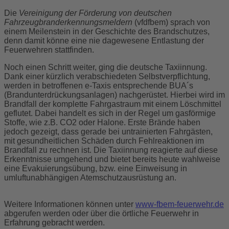
Die
Vereinigung der Förderung von deutschen
Fahrzeugbranderkennungsmeldern
(vfdfbem) sprach von
einem Meilenstein in der Geschichte des Brandschutzes,
denn damit könne eine nie dagewesene Entlastung der
Feuerwehren stattfinden.
Noch einen Schritt weiter, ging die deutsche Taxiinnung.
Dank einer kürzlich verabschiedeten Selbstverpflichtung,
werden in betroffenen e-Taxis entsprechende BUA´s
(Brandunterdrückungsanlagen) nachgerüstet. Hierbei wird im
Brandfall der komplette Fahrgastraum mit einem Löschmittel
geflutet. Dabei handelt es sich in der Regel um gasförmige
Stoffe, wie z.B. CO2 oder Halone. Erste Brände haben
jedoch gezeigt, dass gerade bei untrainierten Fahrgästen,
mit gesundheitlichen Schäden durch Fehlreaktionen im
Brandfall zu rechnen ist. Die Taxiinnung reagierte auf diese
Erkenntnisse umgehend und bietet bereits heute wahlweise
eine Evakuierungsübung, bzw. eine Einweisung in
umluftunabhängigen Atemschutzausrüstung an.
Weitere Informationen können unter
www-fbem-feuerwehr.de
abgerufen werden oder über die örtliche Feuerwehr in
Erfahrung gebracht werden.