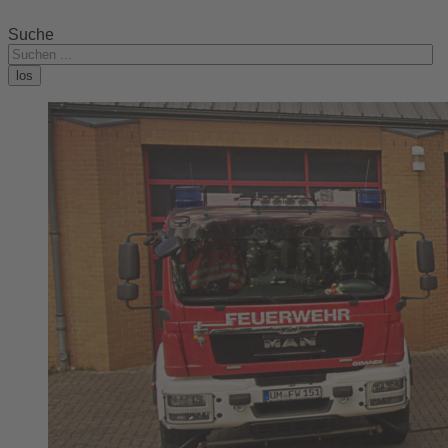
Suche
los