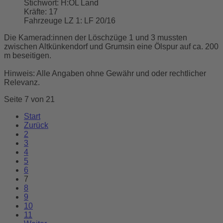
Stichwort:
H:ÖL Land
Kräfte:
17
Fahrzeuge LZ 1:
LF 20/16
Die Kamerad:innen der Löschzüge 1 und 3 mussten
zwischen Altkünkendorf und Grumsin eine Ölspur auf ca. 200
m beseitigen.
Hinweis: Alle Angaben ohne Gewähr und oder rechtlicher
Relevanz.
Seite 7 von 21
Start
Zurück
2
3
4
5
6
7
8
9
10
11