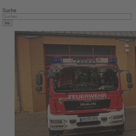
Suche
los