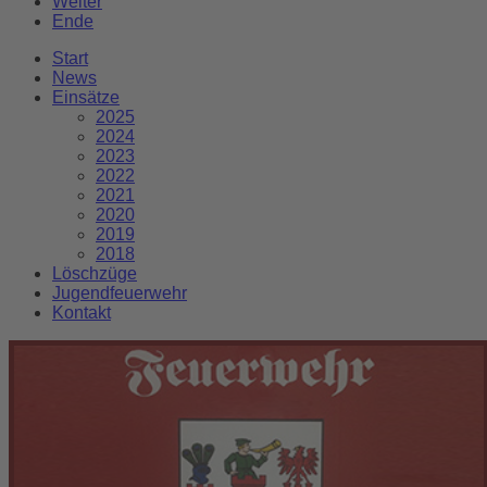
Weiter
Ende
Start
News
Einsätze
2025
2024
2023
2022
2021
2020
2019
2018
Löschzüge
Jugendfeuerwehr
Kontakt