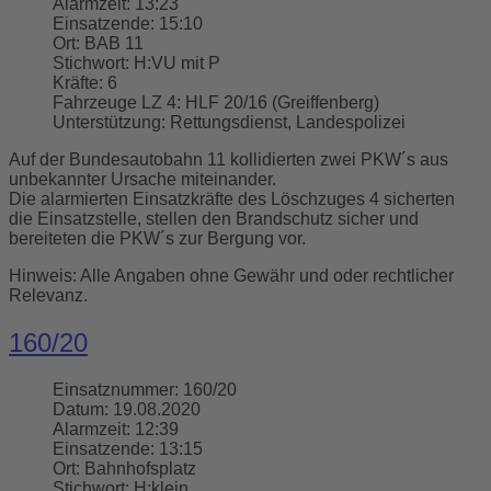
Alarmzeit:
13:23
Einsatzende:
15:10
Ort:
BAB 11
Stichwort:
H:VU mit P
Kräfte:
6
Fahrzeuge LZ 4:
HLF 20/16 (Greiffenberg)
Unterstützung:
Rettungsdienst, Landespolizei
Auf der Bundesautobahn 11 kollidierten zwei PKW´s aus
unbekannter Ursache miteinander.
Die alarmierten Einsatzkräfte des Löschzuges 4 sicherten
die Einsatzstelle, stellen den Brandschutz sicher und
bereiteten die PKW´s zur Bergung vor.
Hinweis: Alle Angaben ohne Gewähr und oder rechtlicher
Relevanz.
160/20
Einsatznummer:
160/20
Datum:
19.08.2020
Alarmzeit:
12:39
Einsatzende:
13:15
Ort:
Bahnhofsplatz
Stichwort:
H:klein