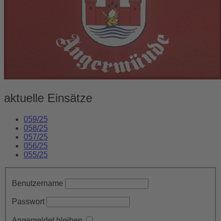
aktuelle Einsätze
059/25
058/25
057/25
056/25
055/25
Benutzername
Passwort
Angemeldet bleiben