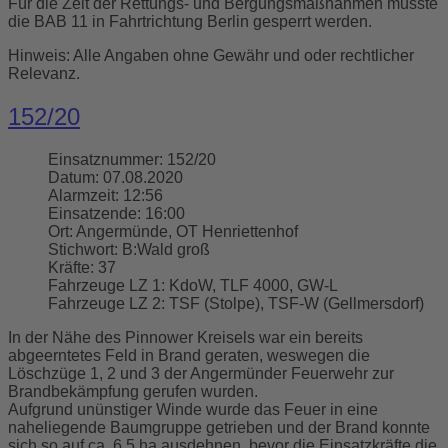
Für die Zeit der Rettungs- und Bergungsmaßnahmen musste
die BAB 11 in Fahrtrichtung Berlin gesperrt werden.
Hinweis: Alle Angaben ohne Gewähr und oder rechtlicher
Relevanz.
152/20
Einsatznummer:
152/20
Datum:
07.08.2020
Alarmzeit:
12:56
Einsatzende:
16:00
Ort:
Angermünde, OT Henriettenhof
Stichwort:
B:Wald groß
Kräfte:
37
Fahrzeuge LZ 1:
KdoW, TLF 4000, GW-L
Fahrzeuge LZ 2:
TSF (Stolpe), TSF-W (Gellmersdorf)
In der Nähe des Pinnower Kreisels war ein bereits
abgeerntetes Feld in Brand geraten, weswegen die
Löschzüge 1, 2 und 3 der Angermünder Feuerwehr zur
Brandbekämpfung gerufen wurden.
Aufgrund unünstiger Winde wurde das Feuer in eine
naheliegende Baumgruppe getrieben und der Brand konnte
sich so auf ca. 6,5 ha ausdehnen, bevor die Einsatzkräfte die