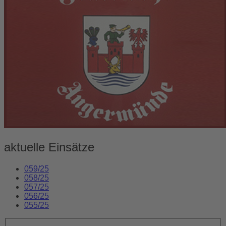
aktuelle Einsätze
059/25
058/25
057/25
056/25
055/25