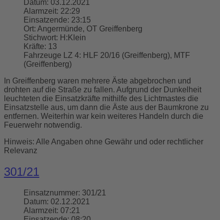
Datum:
03.12.2021
Alarmzeit:
22:29
Einsatzende:
23:15
Ort:
Angermünde, OT Greiffenberg
Stichwort:
H:Klein
Kräfte:
13
Fahrzeuge LZ 4:
HLF 20/16 (Greiffenberg), MTF
(Greiffenberg)
In Greiffenberg waren mehrere Äste abgebrochen und
drohten auf die Straße zu fallen. Aufgrund der Dunkelheit
leuchteten die Einsatzkräfte mithilfe des Lichtmastes die
Einsatzstelle aus, um dann die Äste aus der Baumkrone zu
entfernen. Weiterhin war kein weiteres Handeln durch die
Feuerwehr notwendig.
Hinweis: Alle Angaben ohne Gewähr und oder rechtlicher
Relevanz
301/21
Einsatznummer:
301/21
Datum:
02.12.2021
Alarmzeit:
07:21
Einsatzende:
08:20