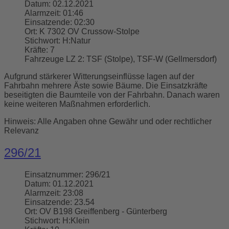
Datum:
02.12.2021
Alarmzeit:
01:46
Einsatzende:
02:30
Ort:
K 7302 OV Crussow-Stolpe
Stichwort:
H:Natur
Kräfte:
7
Fahrzeuge LZ 2:
TSF (Stolpe), TSF-W (Gellmersdorf)
Aufgrund stärkerer Witterungseinflüsse lagen auf der
Fahrbahn mehrere Äste sowie Bäume. Die Einsatzkräfte
beseitigten die Baumteile von der Fahrbahn. Danach waren
keine weiteren Maßnahmen erforderlich.
Hinweis: Alle Angaben ohne Gewähr und oder rechtlicher
Relevanz
296/21
Einsatznummer:
296/21
Datum:
01.12.2021
Alarmzeit:
23:08
Einsatzende:
23.54
Ort:
OV B198 Greiffenberg - Günterberg
Stichwort:
H:Klein