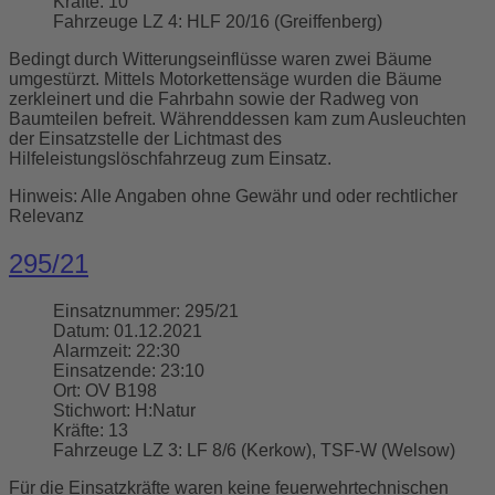
Kräfte:
10
Fahrzeuge LZ 4:
HLF 20/16 (Greiffenberg)
Bedingt durch Witterungseinflüsse waren zwei Bäume
umgestürzt. Mittels Motorkettensäge wurden die Bäume
zerkleinert und die Fahrbahn sowie der Radweg von
Baumteilen befreit. Währenddessen kam zum Ausleuchten
der Einsatzstelle der Lichtmast des
Hilfeleistungslöschfahrzeug zum Einsatz.
Hinweis: Alle Angaben ohne Gewähr und oder rechtlicher
Relevanz
295/21
Einsatznummer:
295/21
Datum:
01.12.2021
Alarmzeit:
22:30
Einsatzende:
23:10
Ort:
OV B198
Stichwort:
H:Natur
Kräfte:
13
Fahrzeuge LZ 3:
LF 8/6 (Kerkow), TSF-W (Welsow)
Für die Einsatzkräfte waren keine feuerwehrtechnischen