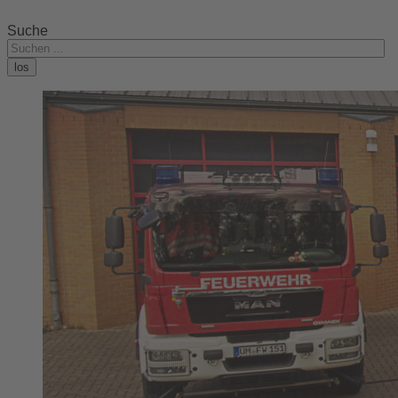
Suche
los