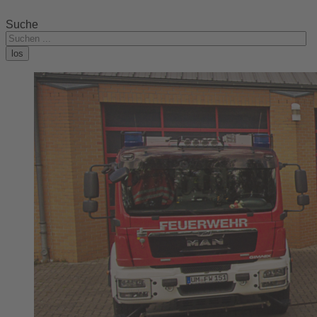
Suche
los