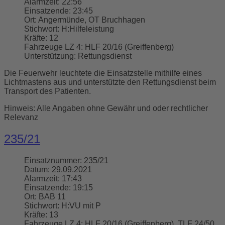
Alarmzeit:
22:56
Einsatzende:
23:45
Ort:
Angermünde, OT Bruchhagen
Stichwort:
H:Hilfeleistung
Kräfte:
12
Fahrzeuge LZ 4:
HLF 20/16 (Greiffenberg)
Unterstützung:
Rettungsdienst
Die Feuerwehr leuchtete die Einsatzstelle mithilfe eines
Lichtmastens aus und unterstützte den Rettungsdienst beim
Transport des Patienten.
Hinweis: Alle Angaben ohne Gewähr und oder rechtlicher
Relevanz
235/21
Einsatznummer:
235/21
Datum:
29.09.2021
Alarmzeit:
17:43
Einsatzende:
19:15
Ort:
BAB 11
Stichwort:
H:VU mit P
Kräfte:
13
Fahrzeuge LZ 4:
HLF 20/16 (Greiffenberg), TLF 24/50