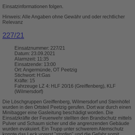
Einsatzinformationen folgen.
Hinweis: Alle Angaben ohne Gewähr und oder rechtlicher
Relevanz
227/21
Einsatznummer:
227/21
Datum:
23.09.2021
Alarmzeit:
11:35
Einsatzende:
13:00
Ort:
Angermünde, OT Peetzig
Stichwort:
H:Gas
Kräfte:
15
Fahrzeuge LZ 4:
HLF 20/16 (Greiffenberg), KLF
(Wilmersdorf)
Die Löschgruppen Greiffenberg, Wilmersdorf und Steinhöfel
wurden in den Ortsteil Peetzig gerufen. Dort war durch einen
Minibagger eine Gasleitung beschädigt worden. Die
Einsatzkräfte der Feuerwehr stellten den Brandschutz mittels
Pulver und Schaum sicher und die angrenzenden Gebäude
wurden evakuiert. Ein Trupp unter schwerem Atemschutz
konnte das Leck vorerst "stopfen" und die Gefahr somit