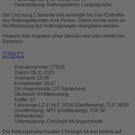
Unterstützung:
Rettungsdienst, Landespolizei
Der Löschzug 1 betreute und versorgte bis zum Eintreffen
des Rettungsdienstes eine Person. Diese konnte dann an
die Besatzung des Rettungswagen übergeben werden.
Hinweis: Alle Angaben ohne Gewähr und oder rechtlicher
Relevanz
278/21
Einsatznummer:
278/21
Datum:
06.11.2021
Alarmzeit:
15:46
Einsatzende:
16:27
Ort:
Angermünde, OT Günterberg
Stichwort:
H:Hilfeleistung
Kräfte:
23
Fahrzeuge LZ 4:
HLF 20/16 (Greiffenberg), TLF 24/50
(Greiffenberg), MTF (Greiffenberg), TSF-W
(Biesenbrow)
Unterstützung:
Christoph 64 Angermünde
Der Rettungshubschrauber Christoph 64 war bereits auf