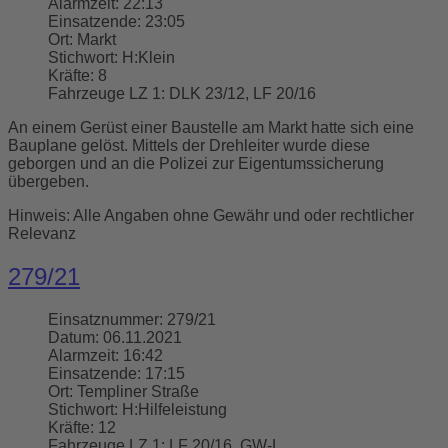
Alarmzeit:
22:13
Einsatzende:
23:05
Ort:
Markt
Stichwort:
H:Klein
Kräfte:
8
Fahrzeuge LZ 1:
DLK 23/12, LF 20/16
An einem Gerüst einer Baustelle am Markt hatte sich eine
Bauplane gelöst. Mittels der Drehleiter wurde diese
geborgen und an die Polizei zur Eigentumssicherung
übergeben.
Hinweis: Alle Angaben ohne Gewähr und oder rechtlicher
Relevanz
279/21
Einsatznummer:
279/21
Datum:
06.11.2021
Alarmzeit:
16:42
Einsatzende:
17:15
Ort:
Templiner Straße
Stichwort:
H:Hilfeleistung
Kräfte:
12
Fahrzeuge LZ 1:
LF 20/16, GW-L