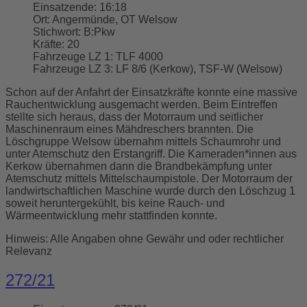
Einsatzende:
16:18
Ort:
Angermünde, OT Welsow
Stichwort:
B:Pkw
Kräfte:
20
Fahrzeuge LZ 1:
TLF 4000
Fahrzeuge LZ 3:
LF 8/6 (Kerkow), TSF-W (Welsow)
Schon auf der Anfahrt der Einsatzkräfte konnte eine massive
Rauchentwicklung ausgemacht werden. Beim Eintreffen
stellte sich heraus, dass der Motorraum und seitlicher
Maschinenraum eines Mähdreschers brannten. Die
Löschgruppe Welsow übernahm mittels Schaumrohr und
unter Atemschutz den Erstangriff. Die Kameraden*innen aus
Kerkow übernahmen dann die Brandbekämpfung unter
Atemschutz mittels Mittelschaumpistole. Der Motorraum der
landwirtschaftlichen Maschine wurde durch den Löschzug 1
soweit heruntergekühlt, bis keine Rauch- und
Wärmeentwicklung mehr stattfinden konnte.
Hinweis: Alle Angaben ohne Gewähr und oder rechtlicher
Relevanz
272/21