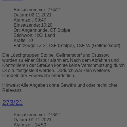
Einsatznummer:
274/21
Datum:
02.11.2021
Alarmzeit:
09:47
Einsatzende:
10:20
Ort:
Angermünde, OT Stolpe
Stichwort:
H:Öl Land
Kräfte:
10
Fahrzeuge LZ 2:
TSF (Stolpe), TSF-W (Gellmersdorf)
Die Löschgruppen Stolpe, Gellmersdorf und Crussow
wurden zu einer Ölspur alarmiert. Nach dem Abfahren und
Kontrollieren der Straßen konnte keine Verschmutzung durch
Öl o.ä. festgestellt werden. Dadurch war kein weiteres
Handeln der Feuerwehr erforderlich.
Hinweis: Alle Angaben ohne Gewähr und oder rechtlicher
Relevanz
273/21
Einsatznummer:
273/21
Datum:
01.11.2021
Alarmzeit:
14:50