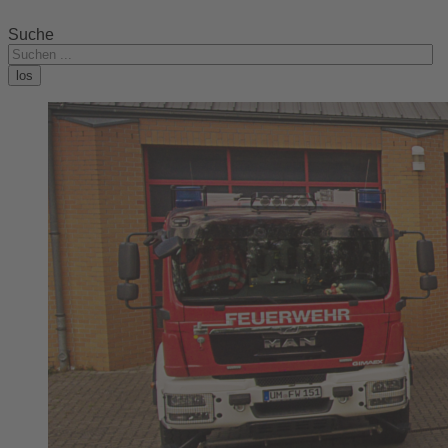
Suche
los