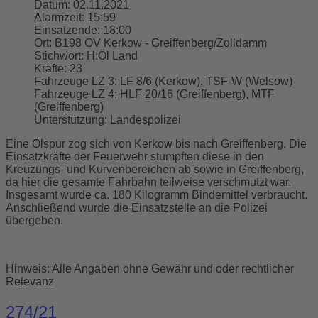
Datum:
02.11.2021
Alarmzeit:
15:59
Einsatzende:
18:00
Ort:
B198 OV Kerkow - Greiffenberg/Zolldamm
Stichwort:
H:Öl Land
Kräfte:
23
Fahrzeuge LZ 3:
LF 8/6 (Kerkow), TSF-W (Welsow)
Fahrzeuge LZ 4:
HLF 20/16 (Greiffenberg), MTF
(Greiffenberg)
Unterstützung:
Landespolizei
Eine Ölspur zog sich von Kerkow bis nach Greiffenberg. Die
Einsatzkräfte der Feuerwehr stumpften diese in den
Kreuzungs- und Kurvenbereichen ab sowie in Greiffenberg,
da hier die gesamte Fahrbahn teilweise verschmutzt war.
Insgesamt wurde ca. 180 Kilogramm Bindemittel verbraucht.
Anschließend wurde die Einsatzstelle an die Polizei
übergeben.
Hinweis: Alle Angaben ohne Gewähr und oder rechtlicher
Relevanz
274/21