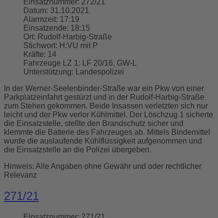
Einsatznummer:
272/21
Datum:
31.10.2021
Alarmzeit:
17:19
Einsatzende:
18:15
Ort:
Rudolf-Harbig-Straße
Stichwort:
H:VU mit P
Kräfte:
14
Fahrzeuge LZ 1:
LF 20/16, GW-L
Unterstützung:
Landespolizei
In der Werner-Seelenbinder-Straße war ein Pkw von einer
Parkplatzeinfahrt gestürzt und in der Rudolf-Harbig-Straße
zum Stehen gekommen. Beide Insassen verletzten sich nur
leicht und der Pkw verlor Kühlmittel. Der Löschzug 1 sicherte
die Einsatzstelle, stellte den Brandschutz sicher und
klemmte die Batterie des Fahrzeuges ab. Mittels Bindemittel
wurde die auslaufende Kühlflüssigkeit aufgenommen und
die Einsatzstelle an die Polizei übergeben.
Hinweis: Alle Angaben ohne Gewähr und oder rechtlicher
Relevanz
271/21
Einsatznummer:
271/21