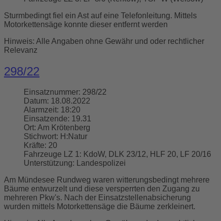
Sturmbedingt fiel ein Ast auf eine Telefonleitung. Mittels
Motorkettensäge konnte dieser entfernt werden
Hinweis: Alle Angaben ohne Gewähr und oder rechtlicher
Relevanz
298/22
Einsatznummer:
298/22
Datum:
18.08.2022
Alarmzeit:
18:20
Einsatzende:
19.31
Ort:
Am Krötenberg
Stichwort:
H:Natur
Kräfte:
20
Fahrzeuge LZ 1:
KdoW, DLK 23/12, HLF 20, LF 20/16
Unterstützung:
Landespolizei
Am Mündesee Rundweg waren witterungsbedingt mehrere
Bäume entwurzelt und diese versperrten den Zugang zu
mehreren Pkw's. Nach der Einsatzstellenabsicherung
wurden mittels Motorkettensäge die Bäume zerkleinert.