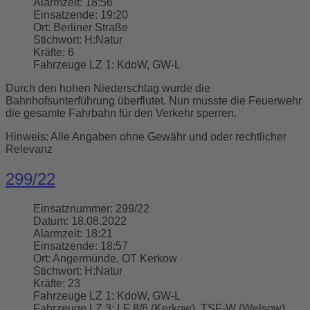
Alarmzeit:
18:56
Einsatzende:
19:20
Ort:
Berliner Straße
Stichwort:
H:Natur
Kräfte:
6
Fahrzeuge LZ 1:
KdoW, GW-L
Durch den hohen Niederschlag wurde die
Bahnhofsunterführung überflutet. Nun musste die Feuerwehr
die gesamte Fahrbahn für den Verkehr sperren.
Hinweis: Alle Angaben ohne Gewähr und oder rechtlicher
Relevanz
299/22
Einsatznummer:
299/22
Datum:
18.08.2022
Alarmzeit:
18:21
Einsatzende:
18:57
Ort:
Angermünde, OT Kerkow
Stichwort:
H:Natur
Kräfte:
23
Fahrzeuge LZ 1:
KdoW, GW-L
Fahrzeuge LZ 3:
LF 8/6 (Kerkow), TSF-W (Welsow)