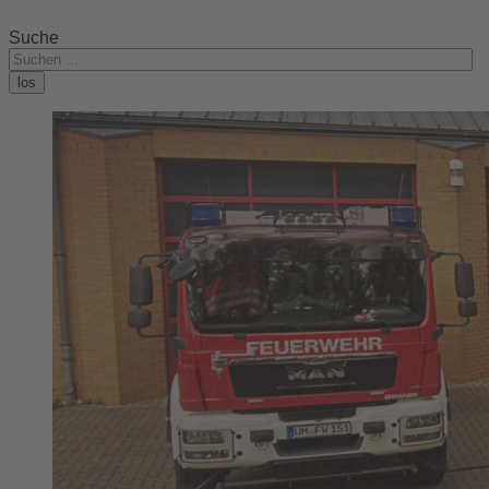
Suche
los