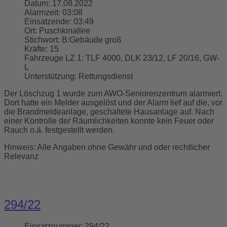
Datum:
17.08.2022
Alarmzeit:
03:08
Einsatzende:
03:49
Ort:
Puschkinallee
Stichwort:
B:Gebäude groß
Kräfte:
15
Fahrzeuge LZ 1:
TLF 4000, DLK 23/12, LF 20/16, GW-
L
Unterstützung:
Rettungsdienst
Der Löschzug 1 wurde zum AWO-Seniorenzentrum alarmiert.
Dort hatte ein Melder ausgelöst und der Alarm lief auf die, vor
die Brandmeldeanlage, geschaltete Hausanlage auf. Nach
einer Kontrolle der Räumlichkeiten konnte kein Feuer oder
Rauch o.ä. festgestellt werden.
Hinweis: Alle Angaben ohne Gewähr und oder rechtlicher
Relevanz
294/22
Einsatznummer:
294/22